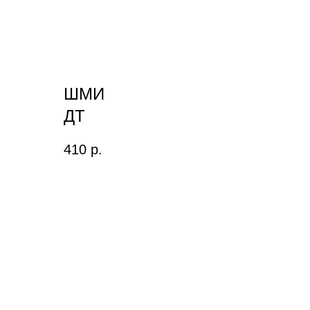
ШМИ
ДТ
410
р.