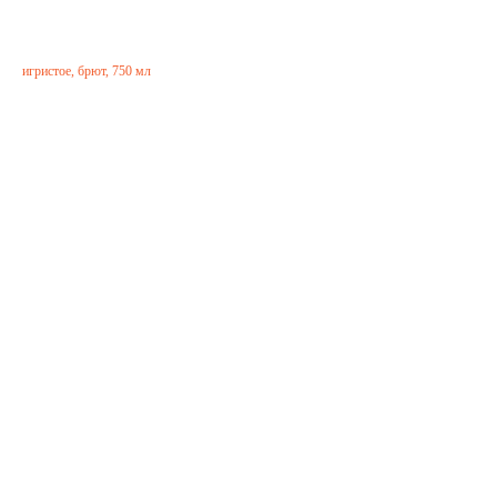
3400,00
р.
игристое, брют, 750 мл