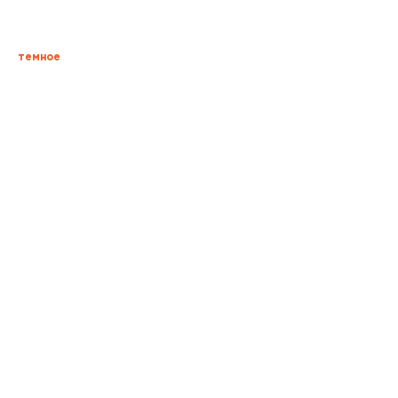
410,00
р.
темное