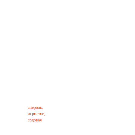
АПЕ
РОЛ
Ь
СПР
ИТЦ
690
р.
апероль,
игристое,
содовая