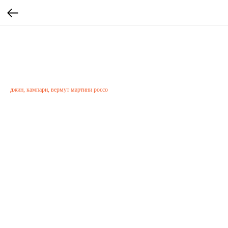
ИДЕАЛЬНЫЙ ШТОРМ
590
р.
джин, кампари, вермут мартини россо