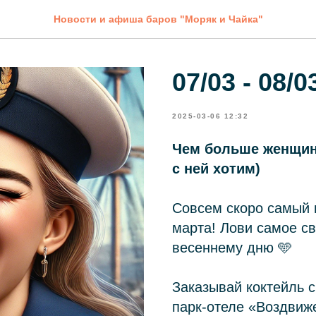
Новости и афиша баров "Моряк и Чайка"
07/03 - 08/0
2025-03-06 12:32
Чем больше женщин
с ней хотим)
Совсем скоро самый 
марта! Лови самое с
весеннему дню 🩵
Заказывай коктейль с
парк-отеле «Воздвиж