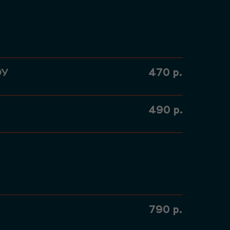
470
р.
ОУ
490
р.
790
р.