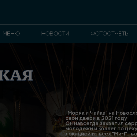
МЕНЮ
НОВОСТИ
ФОТООТЧЕТЫ
"Моряк и Чайка" на Новос
свои двери в 2021 году
Он навсегда захватил сер
молодежи и коллег по цеху
локацией из всех "МиЧ" - в