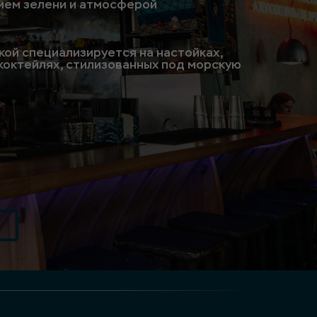
ием зелени и атмосферой
кой специализируется на настойках,
 коктейлях, стилизованных под морскую