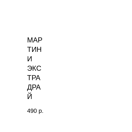
МАР
ТИН
И
ЭКС
ТРА
ДРА
Й
490
р.