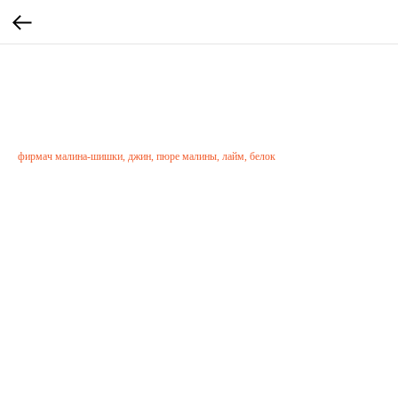
АЛЫЕ ПАРУСА
650
р.
фирмач малина-шишки, джин, пюре малины, лайм, белок